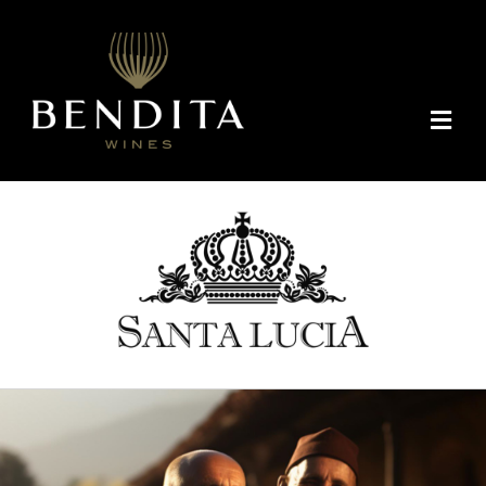
Skip
to
content
Togg
Navi
我们是谁
智利
经销
联系我们
中文 (中国)