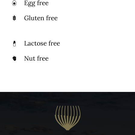
Egg free
Gluten free
Lactose free
Nut free