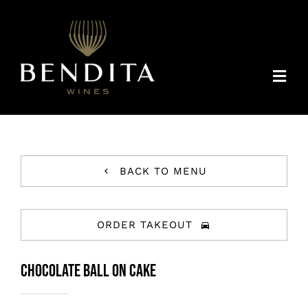
Skip
to
content
Togg
Navi
QUIENES SOMOS
CHILE
DISTRIBUIDORES
BACK TO MENU
CONTACTO
ESP
ORDER TAKEOUT
Chocolate Ball On Cake