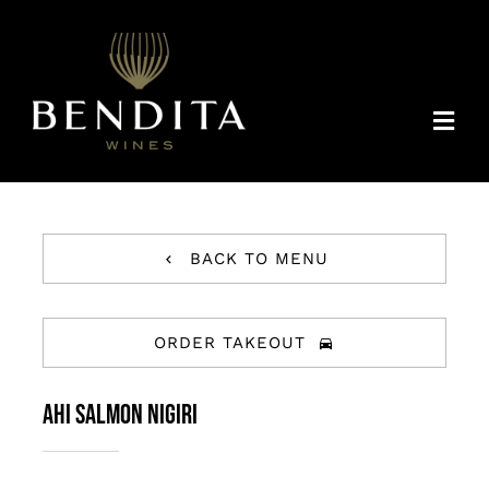
Skip
to
content
Togg
Navi
QUIENES SOMOS
CHILE
DISTRIBUIDORES
BACK TO MENU
CONTACTO
ORDER TAKEOUT
ESP
AHI SALMON NIGIRI